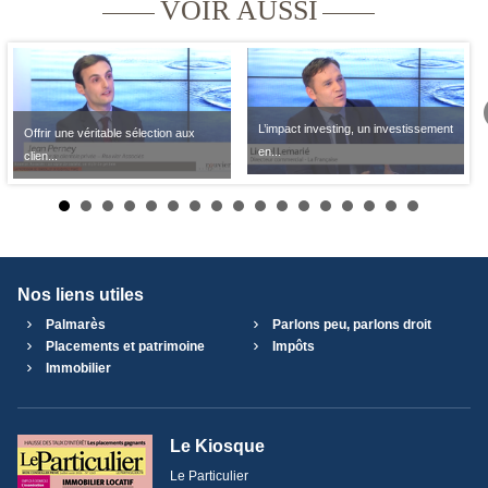
VOIR AUSSI
L’impact investing, un investissement
Offrir une véritable sélection aux
en...
clien...
Nos liens utiles
Palmarès
Parlons peu, parlons droit
Placements et patrimoine
Impôts
Immobilier
Le Kiosque
Le Particulier