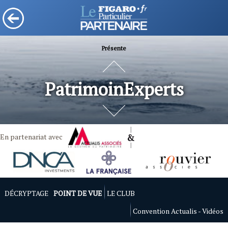
Présente
PatrimoinExperts
En partenariat avec
DÉCRYPTAGE
POINT DE VUE
LE CLUB
Convention Actualis - Vidéos