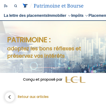
La lettre des placements
Immobilier
Impôts
Placemen
PATRIMOINE :
adoptez les bons réflexes et
préservez vos intérêts
Conçu et proposé par
Retour aux articles