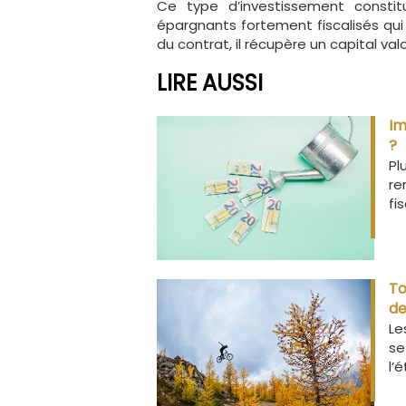
Ce type d’investissement constit
épargnants fortement fiscalisés qu
du contrat, il récupère un capital va
LIRE AUSSI
Im
?
Pl
re
fi
To
de
Le
se
l’