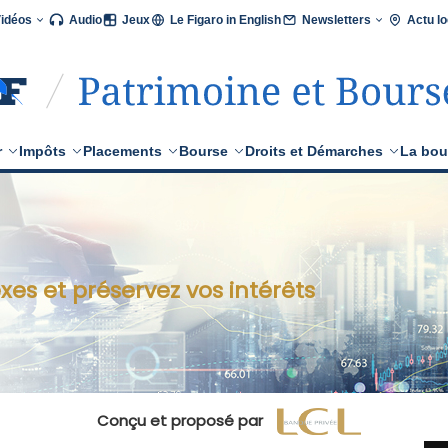
Vidéos
Audio
Jeux
Le Figaro in English
Newsletters
Actu lo
r
Impôts
Placements
Bourse
Droits et Démarches
La bou
xes et préservez vos intérêts
Conçu et proposé par