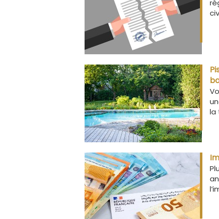
rè
ci
Pi
ba
Vo
un
la
Im
Pl
an
l’