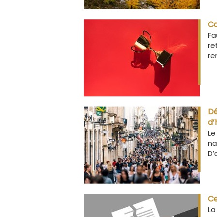
Ca
Fa
re
re
Dé
d’
Le
na
D’
Ce
La