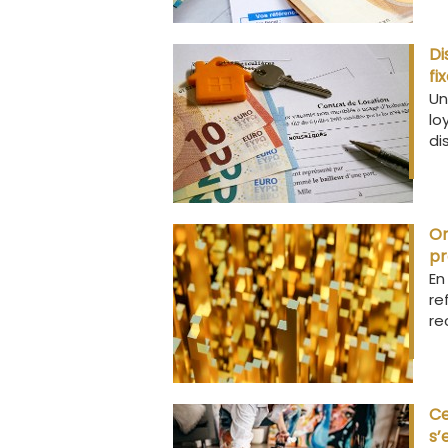
Di
fi
Un
lo
di
Or
pr
En
re
re
Ce
s’