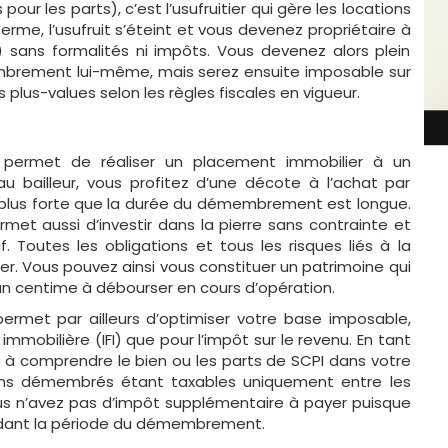
 pour les parts), c’est l’usufruitier qui gère les locations
terme, l’usufruit s’éteint et vous devenez propriétaire à
) sans formalités ni impôts. Vous devenez alors plein
membrement lui-même, mais serez ensuite imposable sur
s plus-values selon les règles fiscales en vigueur.
é permet de réaliser un placement immobilier à un
au bailleur, vous profitez d’une décote à l’achat par
t plus forte que la durée du démembrement est longue.
t aussi d’investir dans la pierre sans contrainte et
. Toutes les obligations et tous les risques liés à la
tier. Vous pouvez ainsi vous constituer un patrimoine qui
 un centime à débourser en cours d’opération.
permet par ailleurs d’optimiser votre base imposable,
 immobilière (IFI) que pour l’impôt sur le revenu. En tant
s à comprendre le bien ou les parts de SCPI dans votre
biens démembrés étant taxables uniquement entre les
, vous n’avez pas d’impôt supplémentaire à payer puisque
ndant la période du démembrement.