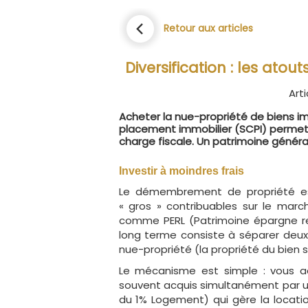
Retour aux articles
Diversification : les ato
Arti
Acheter la nue-propriété de biens im
placement immobilier (SCPI) permet d
charge fiscale. Un patrimoine généra
Investir à moindres frais
Le démembrement de propriété es
« gros » contribuables sur le marc
comme PERL (Patrimoine épargne ret
long terme consiste à séparer deux dro
nue-propriété (la propriété du bien s
Le mécanisme est simple : vous ach
souvent acquis simultanément par un 
du 1% Logement) qui gère la locat