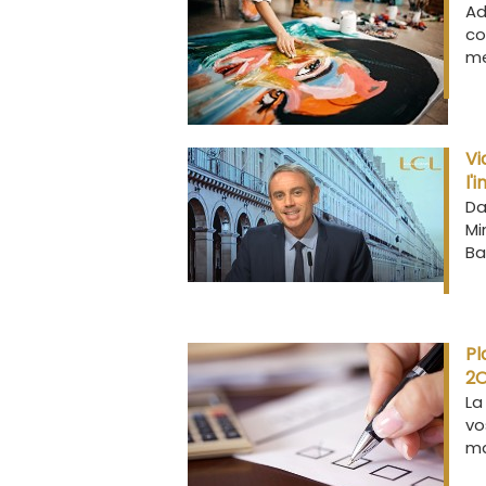
Ad
co
me
Vi
l'
Da
Mi
Ba
Pl
2O
La
vo
ma