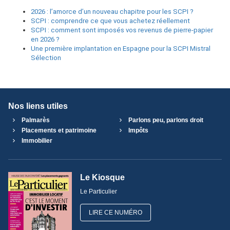
2026 : l’amorce d’un nouveau chapitre pour les SCPI ?
SCPI : comprendre ce que vous achetez réellement
SCPI : comment sont imposés vos revenus de pierre-papier
en 2026 ?
Une première implantation en Espagne pour la SCPI Mistral
Sélection
Nos liens utiles
Palmarès
Parlons peu, parlons droit
Placements et patrimoine
Impôts
Immobilier
Le Kiosque
Le Particulier
LIRE CE NUMÉRO