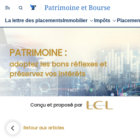
La lettre des placements
Immobilier
Impôts
Placemen
PATRIMOINE :
adoptez les bons réflexes et
préservez vos intérêts
Conçu et proposé par
Retour aux articles