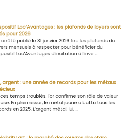
spositif Loc’Avantages : les plafonds de loyers sont
xés pour 2026
 arrêté publié le 31 janvier 2026 fixe les plafonds de
yers mensuels à respecter pour bénéficier du
spositif Loc’Avantages d’incitation à l’inve ...
, argent : une année de records pour les métaux
écieux
 ces temps troublés, l’or confirme son rôle de valeur
fuse. En plein essor, le métal jaune a battu tous les
cords en 2025. L’argent métal, lui, ...
lebrity art : le marché des œuvres des stars