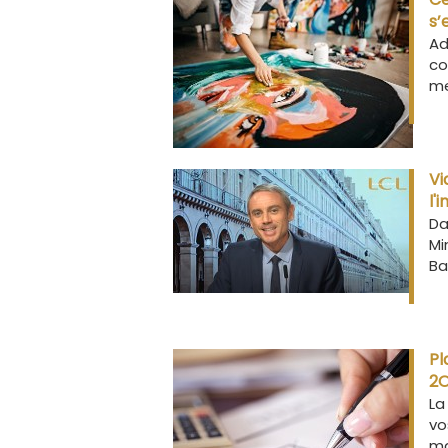
s’
Ad
co
me
Vi
l'
Da
Mi
Ba
Pl
2O
La
vo
ma