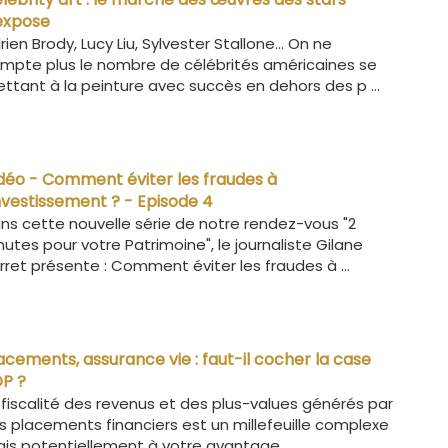
expose
rien Brody, Lucy Liu, Sylvester Stallone… On ne
mpte plus le nombre de célébrités américaines se
ttant à la peinture avec succès en dehors des p ...
déo - Comment éviter les fraudes à
investissement ? - Episode 4
ns cette nouvelle série de notre rendez-vous "2
nutes pour votre Patrimoine", le journaliste Gilane
rret présente : Comment éviter les fraudes à ...
acements, assurance vie : faut-il cocher la case
P ?
 fiscalité des revenus et des plus-values générés par
s placements financiers est un millefeuille complexe
is potentiellement à votre avantage. ...