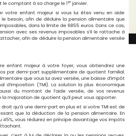
er
t le comptant à sa charge le 1
janvier.
r votre enfant majeur si vous lui êtes venu en aide
 le besoin, afin de déduire la pension alimentaire que
imposables, dans la limite de 6855 euros. Dans ce cas,
pension avec ses revenus imposables s’il le rattache à
le rattacher, afin de déduire la pension alimentaire versée
tre enfant majeur à votre foyer, vous obtiendrez une
os par demi-part supplémentaire de quotient familial.
alimentaire que vous lui avez versée, une baisse d’impôt
al d’imposition (TMI). La solution la plus économique
ussi du montant de l’aide versée, de vos revenus
 la majoration de quotient qu’il peut vous apporter.
 droit qu’à une demi-part en plus et si votre TMI est de
essant que la déduction de la pension alimentaire. En
ou 45%, vous réduirez en principe davantage vos impôts
attachant.
er, c’est à lui de déclarer la ou les pensions reçues.