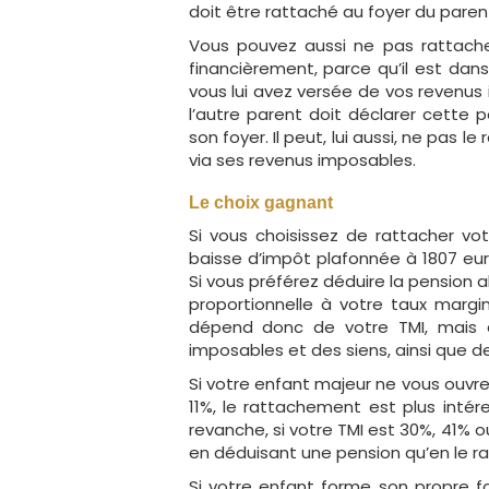
doit être rattaché au foyer du paren
Vous pouvez aussi ne pas rattache
financièrement, parce qu’il est dans
vous lui avez versée de vos revenus 
l’autre parent doit déclarer cette 
son foyer. Il peut, lui aussi, ne pas 
via ses revenus imposables.
Le choix gagnant
Si vous choisissez de rattacher vo
baisse d’impôt plafonnée à 1807 eur
Si vous préférez déduire la pension 
proportionnelle à votre taux margin
dépend donc de votre TMI, mais a
imposables et des siens, ainsi que de
Si votre enfant majeur ne vous ouvre
11%, le rattachement est plus intér
revanche, si votre TMI est 30%, 41% 
en déduisant une pension qu’en le r
Si votre enfant forme son propre foy