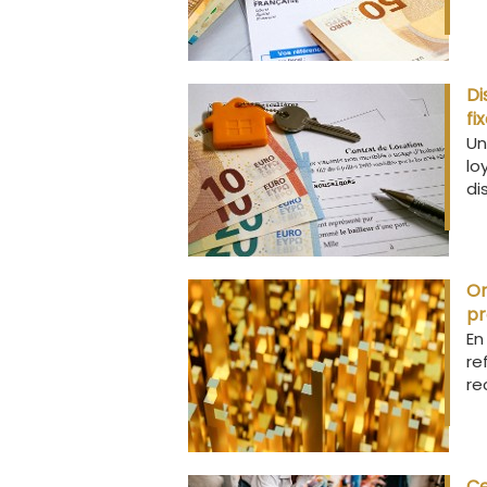
Di
fi
Un
lo
di
Or
pr
En
re
re
Ce