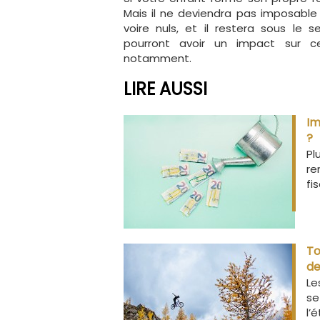
Mais il ne deviendra pas imposable
voire nuls, et il restera sous le 
pourront avoir un impact sur ce
notamment.
LIRE AUSSI
Im
?
Pl
re
fi
To
de
Le
se
l’