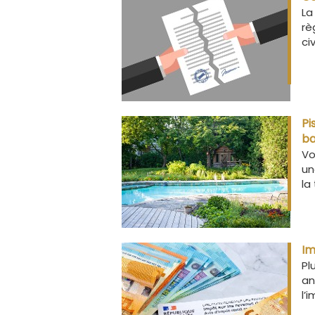
La
rè
ci
Pi
ba
Vo
un
la
Im
Pl
an
l’