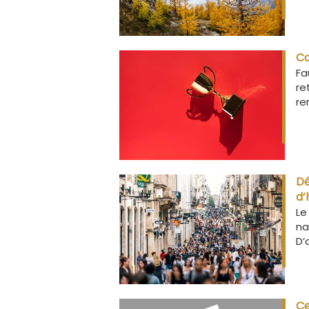
Ca
Fa
re
re
Dé
d’
Le
na
D’
Ce