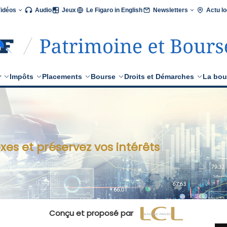
Vidéos
Audio
Jeux
Le Figaro in English
Newsletters
Actu lo
r
Impôts
Placements
Bourse
Droits et Démarches
La bou
xes et préservez vos intérêts
Conçu et proposé par