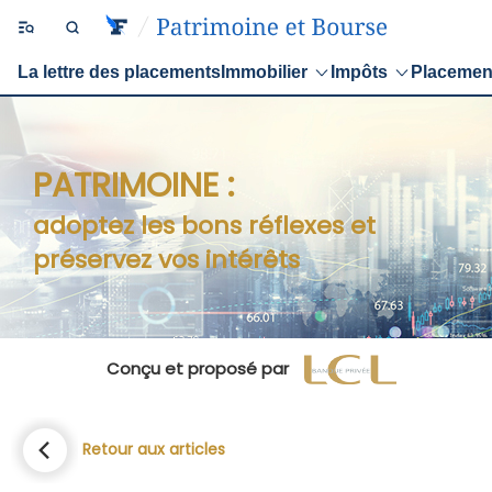
La lettre des placements
Immobilier
Impôts
Placemen
PATRIMOINE :
adoptez les bons réflexes et
préservez vos intérêts
Conçu et proposé par
Retour aux articles