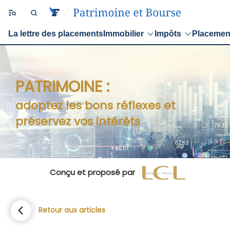
La lettre des placements
Immobilier
Impôts
Placemen
PATRIMOINE :
adoptez les bons réflexes et
préservez vos intérêts
Conçu et proposé par
Retour aux articles