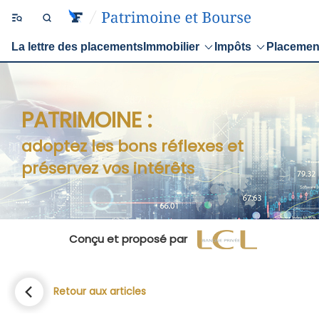
La lettre des placements
Immobilier
Impôts
Placemen
PATRIMOINE :
adoptez les bons réflexes et
préservez vos intérêts
Conçu et proposé par
Retour aux articles