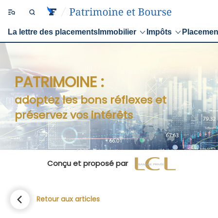
La lettre des placements
Immobilier
Impôts
Placemen
PATRIMOINE :
adoptez les bons réflexes et
préservez vos intérêts
Conçu et proposé par
Retour aux articles