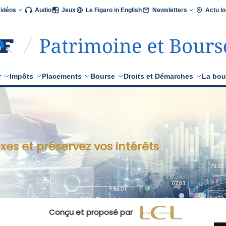
Vidéos
Audio
Jeux
Le Figaro in English
Newsletters
Actu lo
r
Impôts
Placements
Bourse
Droits et Démarches
La bou
xes et préservez vos intérêts
Conçu et proposé par