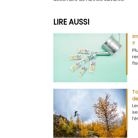
LIRE AUSSI
Im
?
Pl
re
fi
To
de
Le
se
l’