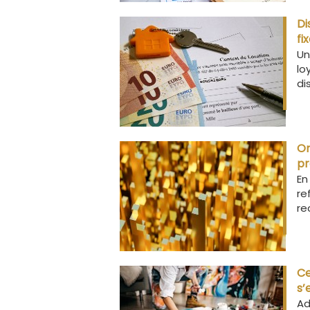
Di
fi
Un
lo
di
Or
pr
En
re
re
Ce
s’
Ad