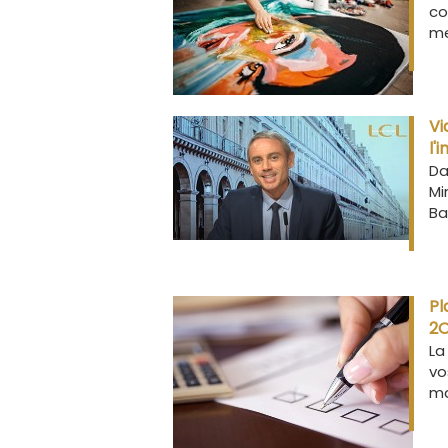
co
me
Vi
l'
Da
Mi
Ba
Pl
2O
La
vo
ma