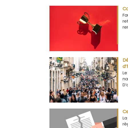
Ca
Fa
re
re
Dé
d’
Le
na
D’
Ce
La
rè