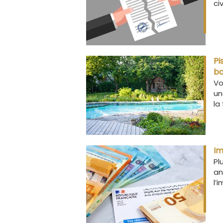
ci
Pi
ba
Vo
un
la
Im
Pl
an
l’