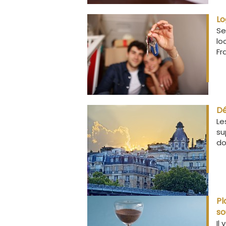
Lo
Se
lo
Fr
Dé
Le
su
do
Pl
so
Il