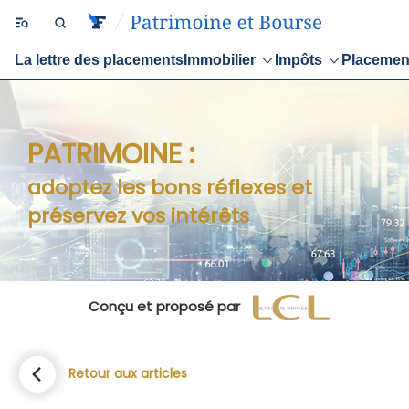
La lettre des placements
Immobilier
Impôts
Placemen
PATRIMOINE :
adoptez les bons réflexes et
préservez vos intérêts
Conçu et proposé par
Retour aux articles