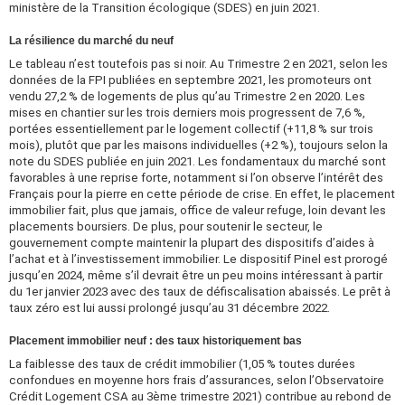
ministère de la Transition écologique (SDES) en juin 2021.
La résilience du marché du neuf
Le tableau n’est toutefois pas si noir. Au Trimestre 2 en 2021, selon les
données de la FPI publiées en septembre 2021, les promoteurs ont
vendu 27,2 % de logements de plus qu’au Trimestre 2 en 2020. Les
mises en chantier sur les trois derniers mois progressent de 7,6 %,
portées essentiellement par le logement collectif (+11,8 % sur trois
mois), plutôt que par les maisons individuelles (+2 %), toujours selon la
note du SDES publiée en juin 2021. Les fondamentaux du marché sont
favorables à une reprise forte, notamment si l’on observe l’intérêt des
Français pour la pierre en cette période de crise. En effet, le placement
immobilier fait, plus que jamais, office de valeur refuge, loin devant les
placements boursiers. De plus, pour soutenir le secteur, le
gouvernement compte maintenir la plupart des dispositifs d’aides à
l’achat et à l’investissement immobilier. Le dispositif Pinel est prorogé
jusqu’en 2024, même s’il devrait être un peu moins intéressant à partir
du 1er janvier 2023 avec des taux de défiscalisation abaissés. Le prêt à
taux zéro est lui aussi prolongé jusqu’au 31 décembre 2022.
Placement immobilier neuf : des taux historiquement bas
La faiblesse des taux de crédit immobilier (1,05 % toutes durées
confondues en moyenne hors frais d’assurances, selon l’Observatoire
Crédit Logement CSA au 3ème trimestre 2021) contribue au rebond de