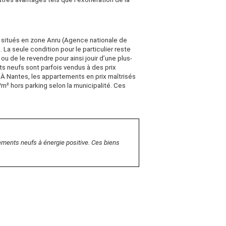
s situés en zone Anru (Agence nationale de
. La seule condition pour le particulier reste
 ou de le revendre pour ainsi jouir d’une plus-
 neufs sont parfois vendus à des prix
). À Nantes, les appartements en prix maîtrisés
m² hors parking selon la municipalité. Ces
ements neufs à énergie positive. Ces biens