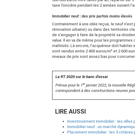
taxe foncière pendant les 2 années suivant l’
Immobilier neuf : des prix parfois moins élevés
Contrairement à une idée reçue, le neuf n'est
rénovation urbaine) ou dans des territoires clas
de s'engager à faire de la propriété sa résidenc
value. Il en va de même pour les programmes 
maîtrisés. Là encore, l'acquéreur doit habiter 
sont vendus entre 2 400 euros/m² et 2 600 euro
niveaux de prix sont assez bas pour concurren
La RT 2020 sur le banc d'essai
er
Prévue pour le 1
janvier 2022, la nouvelle Rég
correspondent à des constructions neuves pro
LIRE AUSSI
Investissement immobilier : les ville
Immobilier neuf : un marché dynamiqu
Placement immobilier : les 3 critères p