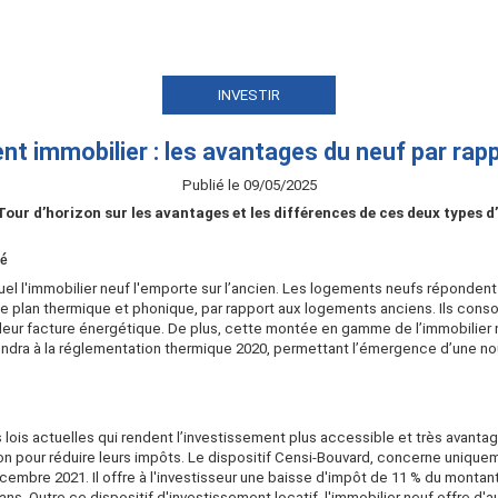
INVESTIR
t immobilier : les avantages du neuf par rapp
Publié le 09/05/2025
 Tour d’horizon sur les avantages et les différences de ces deux types d
té
lequel l'immobilier neuf l'emporte sur l’ancien. Les logements neufs répond
r le plan thermique et phonique, par rapport aux logements anciens. Ils co
e leur facture énergétique. De plus, cette montée en gamme de l’immobilier n
ondra à la réglementation thermique 2020, permettant l’émergence d’une n
lois actuelles qui rendent l’investissement plus accessible et très avantageu
tion pour réduire leurs impôts. Le dispositif Censi-Bouvard, concerne uniquem
écembre 2021. Il offre à l'investisseur une baisse d'impôt de 11 % du montan
 ans. Outre ce dispositif d'investissement locatif, l'immobilier neuf offre d'