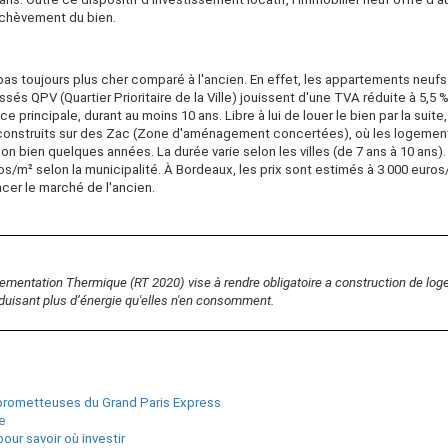
achèvement du bien.
 pas toujours plus cher comparé à l'ancien. En effet, les appartements neuf
sés QPV (Quartier Prioritaire de la Ville) jouissent d'une TVA réduite à 5,5 %
e principale, durant au moins 10 ans. Libre à lui de louer le bien par la suite,
construits sur des Zac (Zone d'aménagement concertées), où les logements
son bien quelques années. La durée varie selon les villes (de 7 ans à 10 ans
s/m² selon la municipalité. À Bordeaux, les prix sont estimés à 3 000 euros/
cer le marché de l'ancien.
lementation Thermique (RT 2020) vise à rendre obligatoire a construction de log
duisant plus d’énergie qu'elles n'en consomment.
s prometteuses du Grand Paris Express
e
our savoir où investir