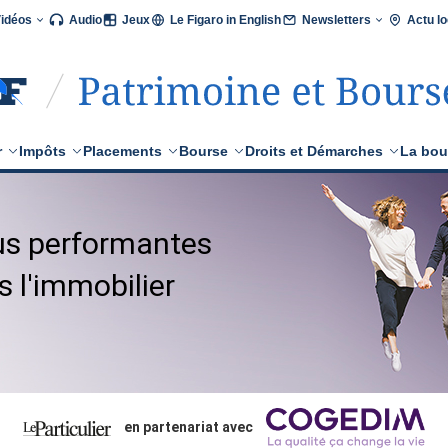
Vidéos
Audio
Jeux
Le Figaro in English
Newsletters
Actu lo
r
Impôts
Placements
Bourse
Droits et Démarches
La bou
lus performantes
s l'immobilier
en partenariat avec