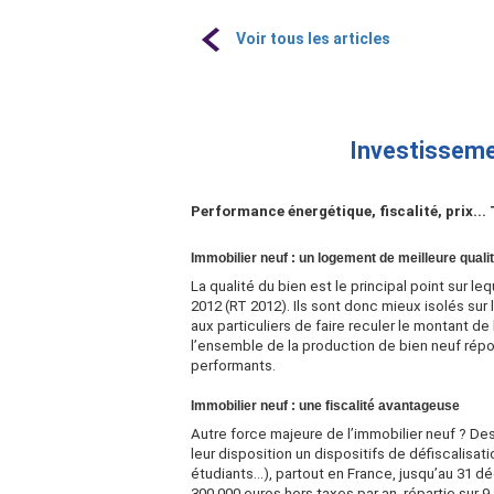
Voir tous les articles
Investissemen
Performance énergétique, fiscalité, prix...
Immobilier neuf : un logement de meilleure quali
La qualité du bien est le principal point sur 
2012 (RT 2012). Ils sont donc mieux isolés su
aux particuliers de faire reculer le montant d
l’ensemble de la production de bien neuf rép
performants.
Immobilier neuf : une fiscalité avantageuse
Autre force majeure de l’immobilier neuf ? Des 
leur disposition un dispositifs de défiscalisa
étudiants...), partout en France, jusqu’au 31 d
300 000 euros hors taxes par an, répartie sur 9