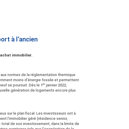
ort à l’ancien
’achat immobilier.
ent aux normes de la réglementation thermique
nsomment moins d’énergie fossile et permettent
er
euf se poursuit. Dès le 1
janvier 2022,
ouvelle génération de logements encore plus
x sur le plan fiscal. Les investisseurs ont à
ent l’immobilier géré (résidence senior,
t total de son investissement, dans la limite de
autres avantages tels que l’exonération de la