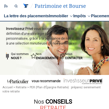
La lettre des placements
Immobilier
Impôts
Placemen
Investisseur Privé
vous accompagne dans la
définition d’une stratégie patrimoniale
personnalisée, grâce à la puissance de nos outils et
à une sélection minutieuse de nos partenaires.
Qui sommes
Nos
Nous
NOUS ?
ENGAGEMENTS
CONTACTER
vous recommande
Accueil
>
Retraite
> PER (Plan d’Épargne Retraite) : préparez sereinement
votre retraite
Nos
CONSEILS
RETRAITE