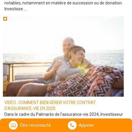
notables, notamment en matière de succession ou de donation.
Investisse ...
VIDÉO : COMMENT BIEN GÉRER VOTRE CONTRAT
D'ASSURANCE-VIE EN 2025
Dans le cadre du Palmarès de l’assurance-vie 2024, Investisseur
Privé a obtenu une Victoire d’Or pour sa gestion pilotée
Être recontacté
Appeler
prudente. La stratégie mise en place par Investisseur Privé a