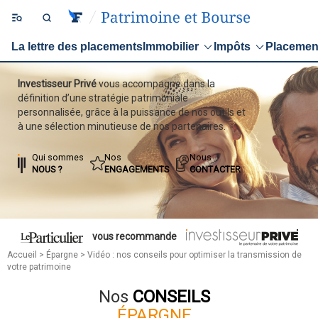
La lettre des placements
Immobilier
Impôts
Placemen
Investisseur Privé
vous accompagne dans la
définition d’une stratégie patrimoniale
personnalisée, grâce à la puissance de nos outils et
à une sélection minutieuse de nos partenaires.
Qui sommes
Nos
Nous
NOUS ?
ENGAGEMENTS
CONTACTER
vous recommande
Accueil
>
Épargne
> Vidéo : nos conseils pour optimiser la transmission de
votre patrimoine
Nos
CONSEILS
ÉPARGNE