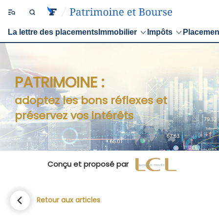
La lettre des placements
Immobilier
Impôts
Placemen
PATRIMOINE :
adoptez les bons réflexes et
préservez vos intérêts
Conçu et proposé par
Retour aux articles