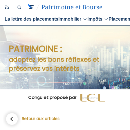
La lettre des placements
Immobilier
Impôts
Placemen
PATRIMOINE :
adoptez les bons réflexes et
préservez vos intérêts
Conçu et proposé par
Retour aux articles