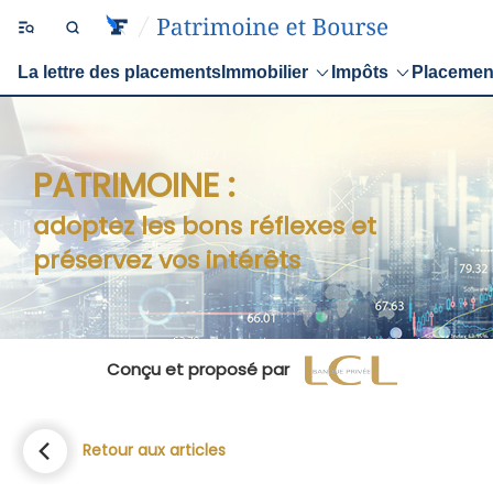
La lettre des placements
Immobilier
Impôts
Placemen
PATRIMOINE :
adoptez les bons réflexes et
préservez vos intérêts
Conçu et proposé par
Retour aux articles