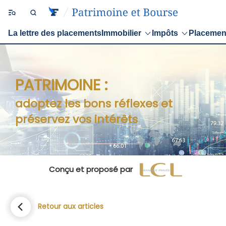
La lettre des placements
Immobilier
Impôts
Placemen
PATRIMOINE :
adoptez les bons réflexes et
préservez vos intérêts
Conçu et proposé par
Retour aux articles