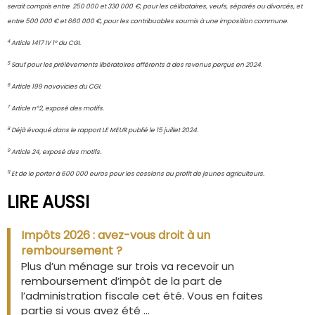
serait compris entre 250 000 et 330 000 €, pour les célibataires, veufs, séparés ou divorcés, et
entre 500 000 € et 660 000 €, pour les contribuables soumis à une imposition commune.
4
Article 1417 IV 1° du CGI.
5
Sauf pour les prélèvements libératoires afférents à des revenus perçus en 2024.
6
Article 199 novovicies du CGI.
7
Article n°2, exposé des motifs.
8
Déjà évoqué dans le rapport LE MEUR publié le 15 juillet 2024.
9
Article 24, exposé des motifs.
11
Et de le porter à 600 000 euros pour les cessions au profit de jeunes agriculteurs.
LIRE AUSSI
Impôts 2026 : avez-vous droit à un
remboursement ?
Plus d’un ménage sur trois va recevoir un
remboursement d’impôt de la part de
l’administration fiscale cet été. Vous en faites
partie si vous avez été ...