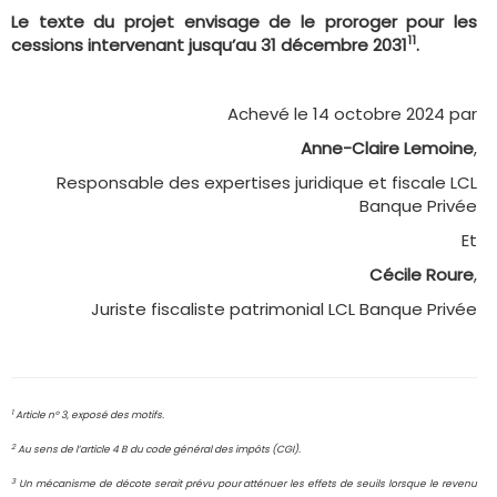
Le texte du projet envisage de le proroger pour les
11
cessions intervenant jusqu’au 31 décembre 2031
.
Achevé le 14 octobre 2024 par
Anne-Claire Lemoine
,
Responsable des expertises juridique et fiscale LCL
Banque Privée
Et
Cécile Roure
,
Juriste fiscaliste patrimonial LCL Banque Privée
1
Article n° 3, exposé des motifs.
2
Au sens de l’article 4 B du code général des impôts (CGI).
3
Un mécanisme de décote serait prévu pour atténuer les effets de seuils lorsque le revenu