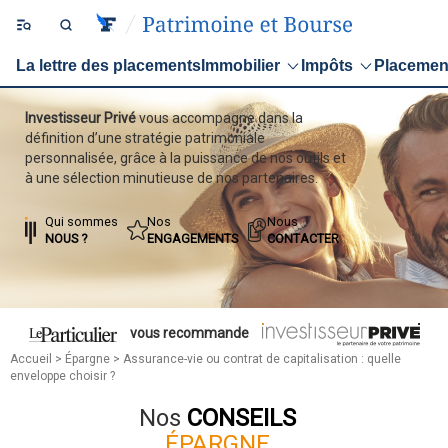
La lettre des placements
Immobilier
Impôts
Placemen
Investisseur Privé
vous accompagne dans la
définition d’une stratégie patrimoniale
personnalisée, grâce à la puissance de nos outils et
à une sélection minutieuse de nos partenaires.
Qui sommes
Nos
Nous
NOUS ?
ENGAGEMENTS
CONTACTER
vous recommande
Accueil
>
Épargne
> Assurance-vie ou contrat de capitalisation : quelle
enveloppe choisir ?
Nos
CONSEILS
ÉPARGNE