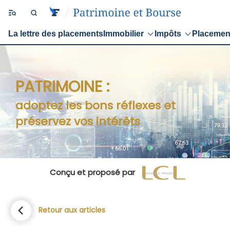
La lettre des placements
Immobilier
Impôts
Placemen
PATRIMOINE :
adoptez les bons réflexes et
préservez vos intérêts
Conçu et proposé par
Retour aux articles