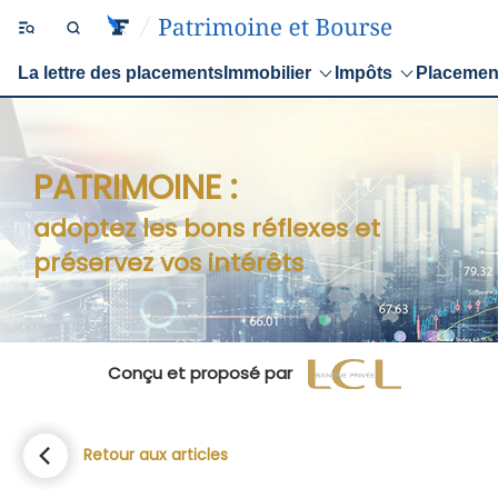
La lettre des placements
Immobilier
Impôts
Placemen
PATRIMOINE :
adoptez les bons réflexes et
préservez vos intérêts
Conçu et proposé par
Retour aux articles