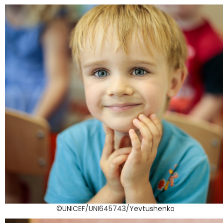
©UNICEF/UNI645743/Yevtushenko