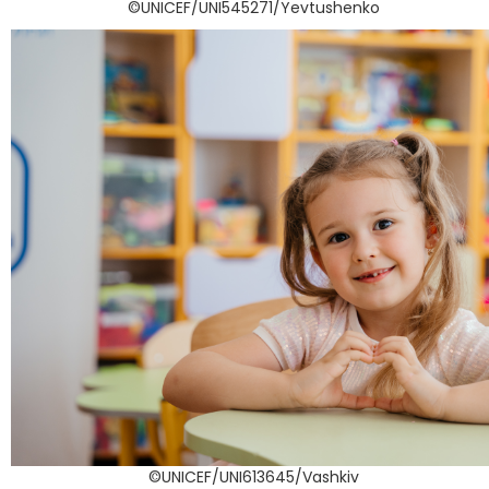
©UNICEF/UNI545271/Yevtushenko
©UNICEF/UNI613645/Vashkiv