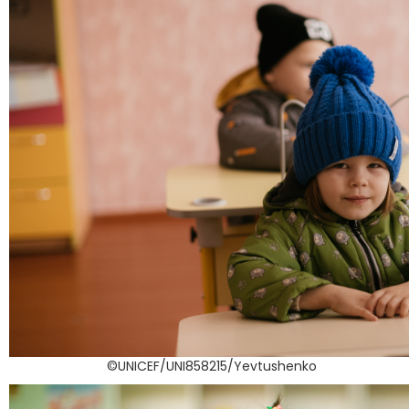
©UNICEF/UNI858215/Yevtushenko