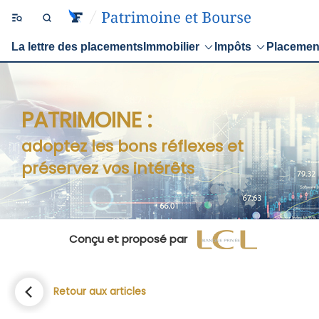
La lettre des placements
Immobilier
Impôts
Placemen
PATRIMOINE :
adoptez les bons réflexes et
préservez vos intérêts
Conçu et proposé par
Retour aux articles