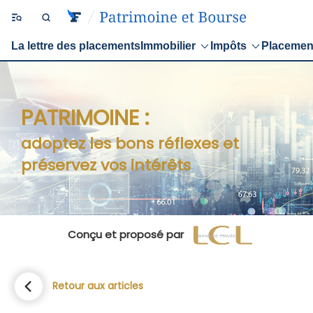
La lettre des placements
Immobilier
Impôts
Placemen
PATRIMOINE :
adoptez les bons réflexes et
préservez vos intérêts
Conçu et proposé par
Retour aux articles